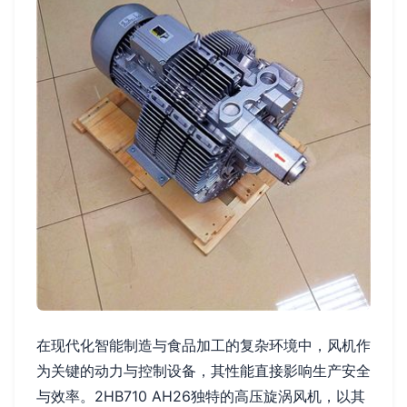
在现代化智能制造与食品加工的复杂环境中，风机作
为关键的动力与控制设备，其性能直接影响生产安全
与效率。2HB710 AH26独特的高压旋涡风机，以其