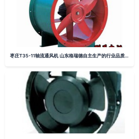
枣庄T35-11轴流通风机 山东格瑞德自主生产的行业品质之选