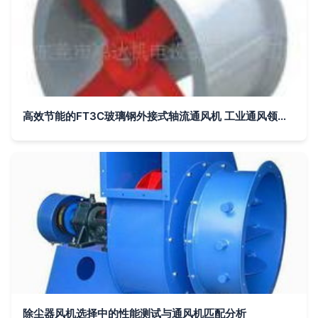
高效节能的FT3C玻璃钢外接式轴流通风机 工业通风领域的理想选择
除尘器风机选择中的性能测试与通风机匹配分析