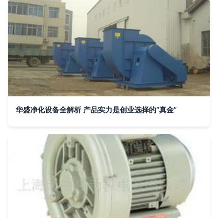
华盛净化设备全解析 产品实力是创业选择的“真金”