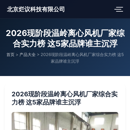
北京烂议科技有限公司
2026现阶段温岭离心风机厂家综
合实力榜 这5家品牌谁主沉浮
首页
>
产品大全
>
2026现阶段温岭离心风机厂家综合实力榜 这5
家品牌谁主沉浮
2026现阶段温岭离心风机厂家综合实
力榜 这5家品牌谁主沉浮